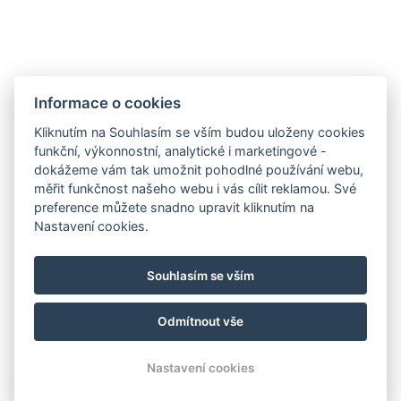
E-mail:
reservation@schlosshotel.cz
Telefon:
+420 734 449 731
Informace o cookies
Kliknutím na Souhlasím se vším budou uloženy cookies
funkční, výkonnostní, analytické i marketingové -
dokážeme vám tak umožnit pohodlné používání webu,
měřit funkčnost našeho webu i vás cílit reklamou. Své
preference můžete snadno upravit kliknutím na
Nastavení cookies.
Souhlasím se vším
Odmítnout vše
GDPR
VOP
Pokyny k pobytu
Katalog
Nastavení cookies
© 2026 | Všechna práva vyhrazena